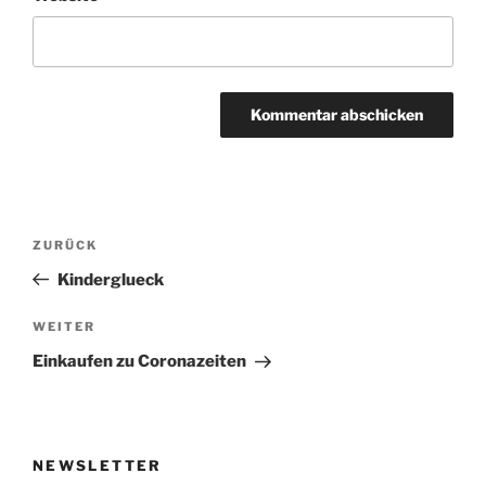
Beitragsnavigation
Vorheriger
ZURÜCK
Beitrag
Kinderglueck
Nächster
WEITER
Beitrag
Einkaufen zu Coronazeiten
NEWSLETTER