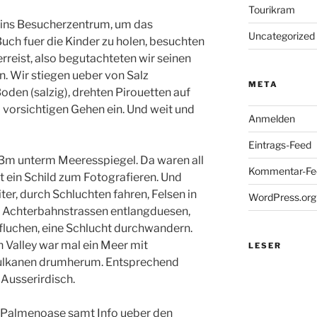
Tourikram
 ins Besucherzentrum, um das
Uncategorized
uch fuer die Kinder zu holen, besuchten
erreist, also begutachteten wir seinen
. Wir stiegen ueber von Salz
META
oden (salzig), drehten Pirouetten auf
 vorsichtigen Gehen ein. Und weit und
Anmelden
Eintrags-Feed
83m unterm Meeresspiegel. Da waren all
Kommentar-Fe
t ein Schild zum Fotografieren. Und
r, durch Schluchten fahren, Felsen in
WordPress.org
 Achterbahnstrassen entlangduesen,
luchen, eine Schlucht durchwandern.
 Valley war mal ein Meer mit
LESER
Vulkanen drumherum. Entsprechend
 Ausserirdisch.
r Palmenoase samt Info ueber den