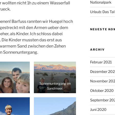
Nationalpark
ir wollten nicht 1h zu einem Wasserfall
rueck.
Urlaub: Das Ta
uenen! Barfuss rannten wir Huegel hoch
usgestreckt mit den Armen ueber dem
NEUESTE KO
eher, als Kinder. Ich schloss dabei
Die Kinder mussten das erst aus
it warmem Sand zwischen den Zehen
ARCHIV
en Sonnenuntergang.
Februar 2021
Dezember 20
November 20
Sonnenuntergang im
Sandmeer.
Oktober 2020
September 20
Juni 2020