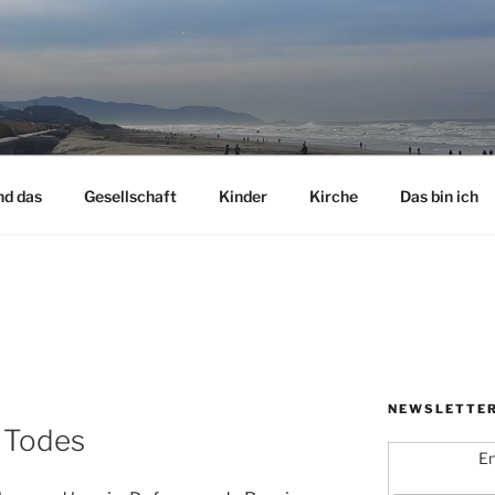
nd das
Gesellschaft
Kinder
Kirche
Das bin ich
NEWSLETTE
s Todes
En