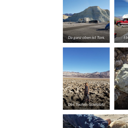
Da ganz oben ist Toni.
I 
Des Teufels Goldplatz