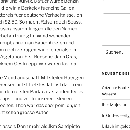
lang und kurvig. Dafuer wurde Benzin
0 die wir in Berkeley fuer eine Gallon
tpreis fuer deutsche Verhaeltnisse, ich
och $2,50. So macht Reisen doch Spass.
aeuseransammlungen, die den Namen
rbei an traurig im Wind wehenden
Trumpbannern an Bauernhoefen und
Suchen
 noch getragen, wir blieben also im
nach:
egetation. Erst Buesche, dann Gras,
cknem Gestruepp. Wir waren fast da.
NEUESTE BE
ge Mondlandschaft. Mit steilen Haengen,
ecken nutzt. Letztes Jahr ist dabei ein
Arizona: Route 
f dem ersten Parkplatz standen Jeeps,
Wueste
ups – und wir. In unserem kleinen,
Ihre Majestaet
ochen. Theo war das eher peinlich, ich
ucht schon grosse Autos!
In Gottes Heili
uslassen. Denn mehr als 1km Sandpiste
Urlaub im gelo