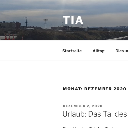
Zum
Inhalt
TIA
springen
Startseite
Alltag
Dies u
MONAT:
DEZEMBER 2020
VERÖFFENTLICHT
DEZEMBER 2, 2020
AM
Urlaub: Das Tal de