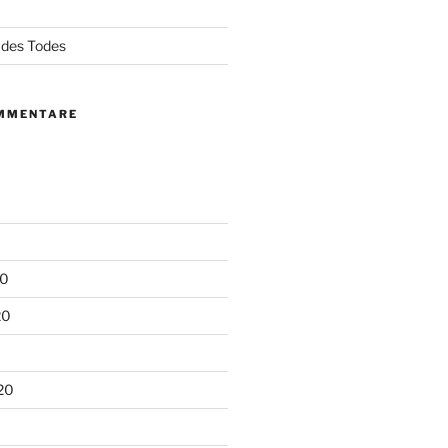
l des Todes
MMENTARE
20
20
20