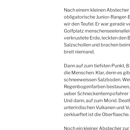
Nach einem kleinen Abstecher
obligatorische Junior-Ranger-B
wir den Teufel. Er war gerade v
Golfplatz menschenseelenallein
verkrustete Erde, leckten den B
Salzschollen und brachen beim
breit niemand.
Dann auf zum tiefsten Punkt, 
die Menschen. Klar, denn es gib
schneeweissen Salzboden. Weite
Regenbogenfarben bestaunen,
ueber Schneckentempofahrer f
Und dann, auf zum Mond. Death
unterirdischen Vulkanen und 
zerklueftet ist die Oberflaeche.
Noch ein kleiner Abstecher zu