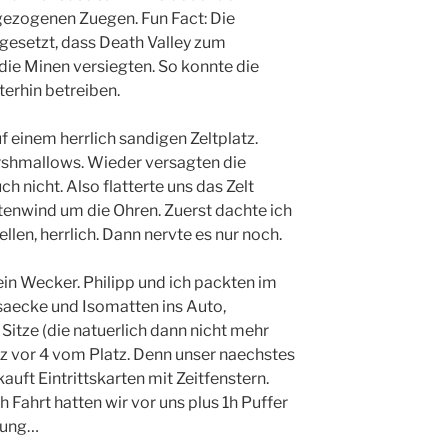
ezogenen Zuegen. Fun Fact: Die
gesetzt, dass Death Valley zum
ie Minen versiegten. So konnte die
terhin betreiben.
f einem herrlich sandigen Zeltplatz.
rshmallows. Wieder versagten die
ch nicht. Also flatterte uns das Zelt
enwind um die Ohren. Zuerst dachte ich
llen, herrlich. Dann nervte es nur noch.
in Wecker. Philipp und ich packten im
aecke und Isomatten ins Auto,
 Sitze (die natuerlich dann nicht mehr
rz vor 4 vom Platz. Denn unser naechstes
kauft Eintrittskarten mit Zeitfenstern.
h Fahrt hatten wir vor uns plus 1h Puffer
ebung…