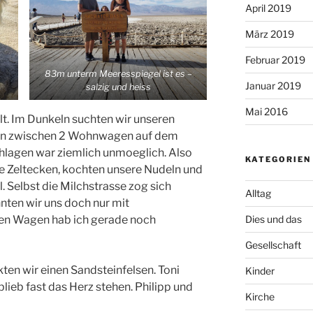
April 2019
März 2019
Februar 2019
83m unterm Meeresspiegel ist es –
Januar 2019
salzig und heiss
Mai 2016
lt. Im Dunkeln suchten wir unseren
chen zwischen 2 Wohnwagen auf dem
hlagen war ziemlich unmoeglich. Also
KATEGORIEN
die Zeltecken, kochten unsere Nudeln und
 Selbst die Milchstrasse zog sich
Alltag
nten wir uns doch nur mit
sen Wagen hab ich gerade noch
Dies und das
Gesellschaft
n wir einen Sandsteinfelsen. Toni
Kinder
blieb fast das Herz stehen. Philipp und
Kirche