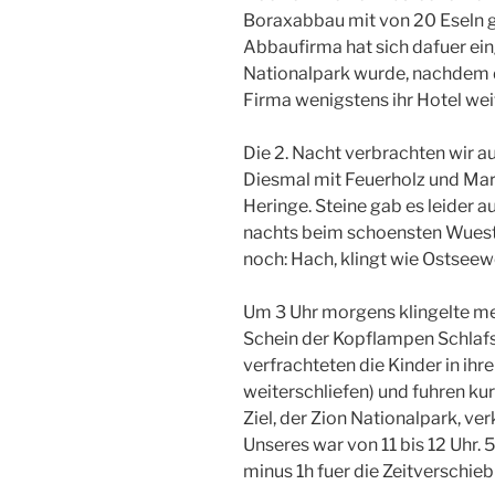
Boraxabbau mit von 20 Eseln g
Abbaufirma hat sich dafuer ein
Nationalpark wurde, nachdem d
Firma wenigstens ihr Hotel wei
Die 2. Nacht verbrachten wir au
Diesmal mit Feuerholz und Ma
Heringe. Steine gab es leider au
nachts beim schoensten Wuest
noch: Hach, klingt wie Ostseewe
Um 3 Uhr morgens klingelte me
Schein der Kopflampen Schlafs
verfrachteten die Kinder in ihre
weiterschliefen) und fuhren ku
Ziel, der Zion Nationalpark, ver
Unseres war von 11 bis 12 Uhr. 5
minus 1h fuer die Zeitverschi