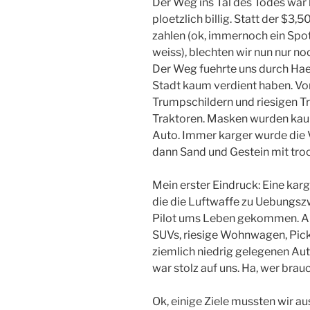
Der Weg ins Tal des Todes war 
ploetzlich billig. Statt der $3,5
zahlen (ok, immernoch ein Spot
weiss), blechten wir nun nur n
Der Weg fuehrte uns durch H
Stadt kaum verdient haben. Vo
Trumpschildern und riesigen 
Traktoren. Masken wurden kaum
Auto. Immer karger wurde die V
dann Sand und Gestein mit tro
Mein erster Eindruck: Eine kar
die die Luftwaffe zu Uebungszw
Pilot ums Leben gekommen. Au
SUVs, riesige Wohnwagen, Pick-
ziemlich niedrig gelegenen Aut
war stolz auf uns. Ha, wer bra
Ok, einige Ziele mussten wir a