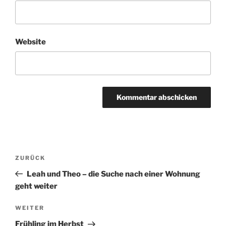
Website
Beitragsnavigation
Vorheriger
ZURÜCK
Beitrag
Leah und Theo – die Suche nach einer Wohnung
geht weiter
Nächster
WEITER
Beitrag
Frühling im Herbst