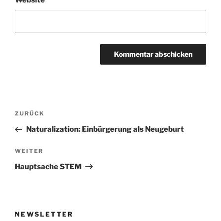
Website
Beitragsnavigation
Vorheriger
ZURÜCK
Beitrag
Naturalization: Einbürgerung als Neugeburt
Nächster
WEITER
Beitrag
Hauptsache STEM
NEWSLETTER