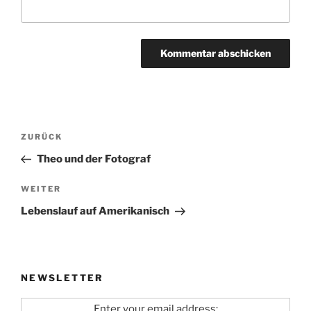
Beitragsnavigation
Vorheriger
ZURÜCK
Beitrag
Theo und der Fotograf
Nächster
WEITER
Beitrag
Lebenslauf auf Amerikanisch
NEWSLETTER
Enter your email address: