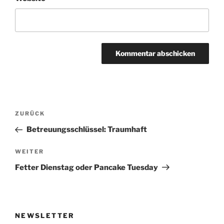
Beitragsnavigation
Vorheriger
ZURÜCK
Beitrag
Betreuungsschlüssel: Traumhaft
Nächster
WEITER
Beitrag
Fetter Dienstag oder Pancake Tuesday
NEWSLETTER