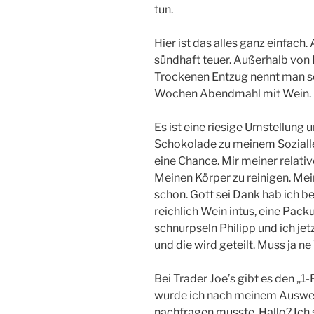
tun.
Hier ist das alles ganz einfach.
sündhaft teuer. Außerhalb von 
Trockenen Entzug nennt man so
Wochen Abendmahl mit Wein. L
Es ist eine riesige Umstellung 
Schokolade zu meinem Sozialleb
eine Chance. Mir meiner relat
Meinen Körper zu reinigen. Meine
schon. Gott sei Dank hab ich b
reichlich Wein intus, eine Pac
schnurpseln Philipp und ich je
und die wird geteilt. Muss ja ne
Bei Trader Joe’s gibt es den „1
wurde ich nach meinem Ausweis 
nachfragen musste. Hallo? Ich s