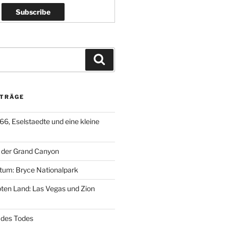
Suchen
ITRÄGE
66, Eselstaedte und eine kleine
, der Grand Canyon
gtum: Bryce Nationalpark
bten Land: Las Vegas und Zion
l des Todes