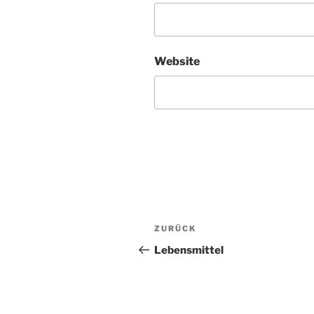
Website
Beitragsnavigation
Vorheriger
ZURÜCK
Beitrag
Lebensmittel