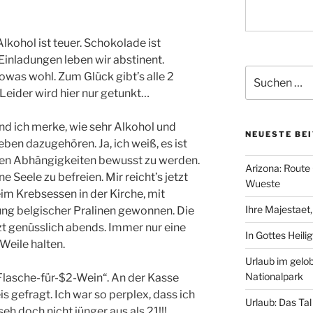
 Alkohol ist teuer. Schokolade ist
Einladungen leben wir abstinent.
Suchen
was wohl. Zum Glück gibt’s alle 2
nach:
eider wird hier nur getunkt…
und ich merke, wie sehr Alkohol und
NEUESTE BE
en dazugehören. Ja, ich weiß, es ist
iven Abhängigkeiten bewusst zu werden.
Arizona: Route 
 Seele zu befreien. Mir reicht’s jetzt
Wueste
eim Krebsessen in der Kirche, mit
Ihre Majestaet
kung belgischer Pralinen gewonnen. Die
tzt genüsslich abends. Immer nur eine
In Gottes Heili
 Weile halten.
Urlaub im gelo
Nationalpark
-Flasche-für-$2-Wein“. An der Kasse
gefragt. Ich war so perplex, dass ich
Urlaub: Das Ta
eh doch nicht jünger aus als 21!!!