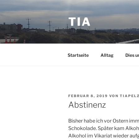
Zum
Inhalt
TIA
springen
Startseite
Alltag
Dies u
VERÖFFENTLICHT
FEBRUAR 8, 2019
VON
TIAPEL
AM
Abstinenz
Bisher habe ich vor Ostern imm
Schokolade. Später kam Alkoho
Alkohol im Vikariat wieder au