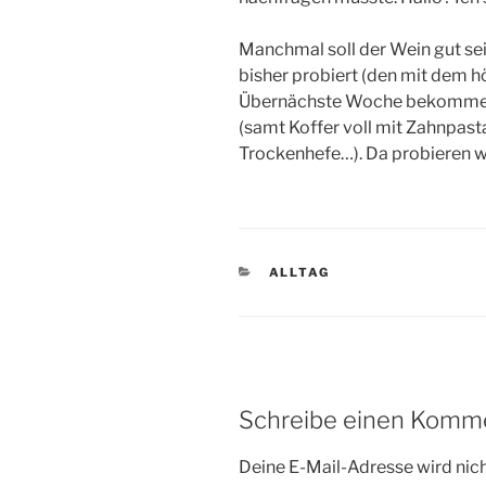
Manchmal soll der Wein gut sei
bisher probiert (den mit dem h
Übernächste Woche bekommen 
(samt Koffer voll mit Zahnpasta
Trockenhefe…). Da probieren w
KATEGORIEN
ALLTAG
Schreibe einen Komm
Deine E-Mail-Adresse wird nicht