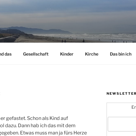
nd das
Gesellschaft
Kinder
Kirche
Das bin ich
NEWSLETTE
Z
En
er gefastet. Schon als Kind auf
l dazu. Dann hab ich das mit dem
fgegeben. Etwas muss man ja fürs Herze