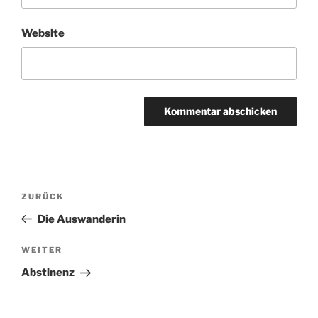
Website
Beitragsnavigation
Vorheriger
ZURÜCK
Beitrag
Die Auswanderin
Nächster
WEITER
Beitrag
Abstinenz