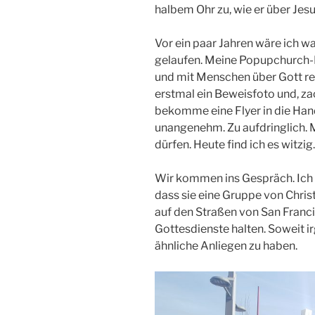
halbem Ohr zu, wie er über Jesu
Vor ein paar Jahren wäre ich w
gelaufen. Meine Popupchurch-E
und mit Menschen über Gott re
erstmal ein Beweisfoto und, z
bekomme eine Flyer in die Han
unangenehm. Zu aufdringlich. 
dürfen. Heute find ich es witzig.
Wir kommen ins Gespräch. Ich sa
dass sie eine Gruppe von Chris
auf den Straßen von San Franc
Gottesdienste halten. Soweit 
ähnliche Anliegen zu haben.