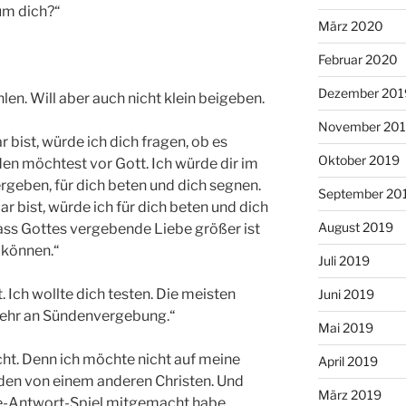
 um dich?“
März 2020
Februar 2020
Dezember 201
len. Will aber auch nicht klein beigeben.
November 20
 bist, würde ich dich fragen, ob es
Oktober 2019
den möchtest vor Gott. Ich würde dir im
geben, für dich beten und dich segnen.
September 20
 bist, würde ich für dich beten und dich
August 2019
ass Gottes vergebende Liebe größer ist
n können.“
Juli 2019
. Ich wollte dich testen. Die meisten
Juni 2019
 mehr an Sündenvergebung.“
Mai 2019
cht. Denn ich möchte nicht auf meine
April 2019
den von einem anderen Christen. Und
März 2019
ge-Antwort-Spiel mitgemacht habe,