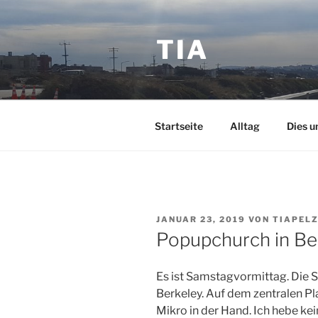
Zum
Inhalt
TIA
springen
Startseite
Alltag
Dies u
VERÖFFENTLICHT
JANUAR 23, 2019
VON
TIAPEL
AM
Popupchurch in Be
Es ist Samstagvormittag. Die S
Berkeley. Auf dem zentralen Pl
Mikro in der Hand. Ich hebe ke