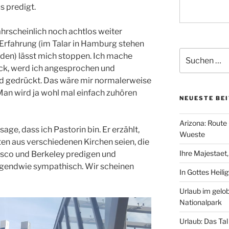
s predigt.
ahrscheinlich noch achtlos weiter
rfahrung (im Talar in Hamburg stehen
Suchen
den) lässt mich stoppen. Ich mache
nach:
ack, werd ich angesprochen und
d gedrückt. Das wäre mir normalerweise
Man wird ja wohl mal einfach zuhören
NEUESTE BE
Arizona: Route 
ge, dass ich Pastorin bin. Er erzählt,
Wueste
ten aus verschiedenen Kirchen seien, die
Ihre Majestaet
isco und Berkeley predigen und
irgendwie sympathisch. Wir scheinen
In Gottes Heili
Urlaub im gelo
Nationalpark
Urlaub: Das Ta