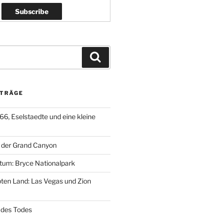
Suchen
ITRÄGE
66, Eselstaedte und eine kleine
, der Grand Canyon
gtum: Bryce Nationalpark
bten Land: Las Vegas und Zion
l des Todes