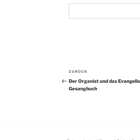
Beitragsnavigation
Vorheriger
ZURÜCK
Beitrag
Der Organist und das Evangeli
Gesangbuch