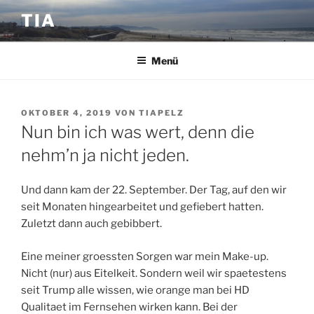
Zum
TIA
Inhalt
springen
Menü
VERÖFFENTLICHT
OKTOBER 4, 2019
VON
TIAPELZ
AM
Nun bin ich was wert, denn die
nehm’n ja nicht jeden.
Und dann kam der 22. September. Der Tag, auf den wir
seit Monaten hingearbeitet und gefiebert hatten.
Zuletzt dann auch gebibbert.
Eine meiner groessten Sorgen war mein Make-up.
Nicht (nur) aus Eitelkeit. Sondern weil wir spaetestens
seit Trump alle wissen, wie orange man bei HD
Qualitaet im Fernsehen wirken kann. Bei der