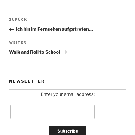
Beitragsnavigation
Vorheriger
ZURÜCK
Beitrag
Ich bin im Fernsehen aufgetreten…
Nächster
WEITER
Beitrag
Walk and Roll to School
NEWSLETTER
Enter your email address: