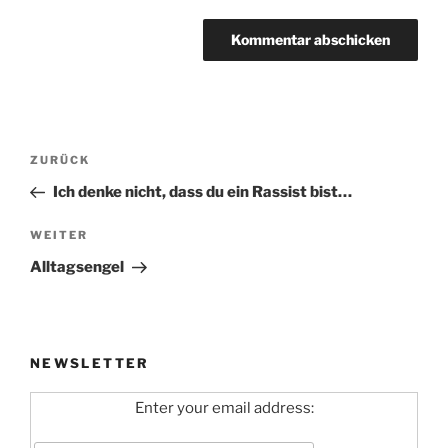
Beitragsnavigation
Vorheriger
ZURÜCK
Beitrag
Ich denke nicht, dass du ein Rassist bist…
Nächster
WEITER
Beitrag
Alltagsengel
NEWSLETTER
Enter your email address: