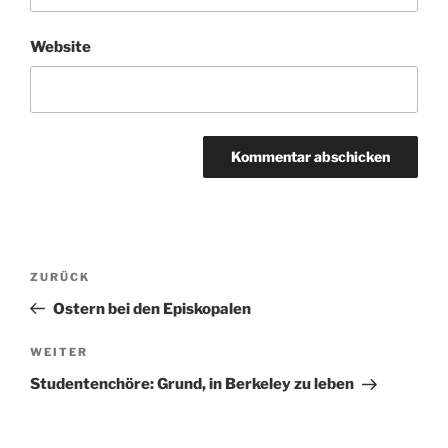
Website
Beitragsnavigation
Vorheriger
ZURÜCK
Beitrag
Ostern bei den Episkopalen
Nächster
WEITER
Beitrag
Studentenchöre: Grund, in Berkeley zu leben