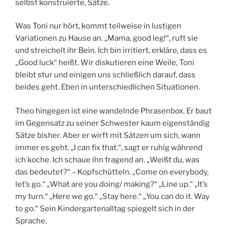
selbst konstruierte, Sätze.
Was Toni nur hört, kommt teilweise in lustigen
Variationen zu Hause an. „Mama, good leg!“, ruft sie
und streichelt ihr Bein. Ich bin irritiert, erkläre, dass es
„Good luck“ heißt. Wir diskutieren eine Weile, Toni
bleibt stur und einigen uns schließlich darauf, dass
beides geht. Eben in unterschiedlichen Situationen.
Theo hingegen ist eine wandelnde Phrasenbox. Er baut
im Gegensatz zu seiner Schwester kaum eigenständig
Sätze bisher. Aber er wirft mit Sätzen um sich, wann
immer es geht. „I can fix that.“, sagt er ruhig während
ich koche. Ich schaue ihn fragend an. „Weißt du, was
das bedeutet?“ – Kopfschütteln. „Come on everybody,
let’s go.“ „What are you doing/ making?“ „Line up.“ „It’s
my turn.“ „Here we go.“ „Stay here.“ „You can do it. Way
to go.“ Sein Kindergartenalltag spiegelt sich in der
Sprache.