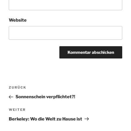
Website
Beitragsnavigation
Vorheriger
ZURÜCK
Beitrag
Sonnenschein verpflichtet?!
Nächster
WEITER
Beitrag
Berkeley: Wo die Welt zu Hause ist