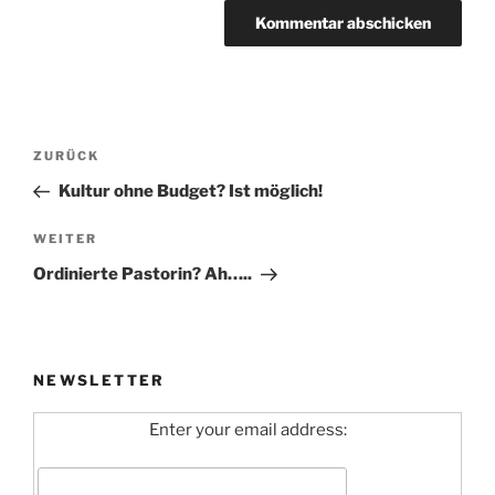
Beitragsnavigation
Vorheriger
ZURÜCK
Beitrag
Kultur ohne Budget? Ist möglich!
Nächster
WEITER
Beitrag
Ordinierte Pastorin? Ah…..
NEWSLETTER
Enter your email address: