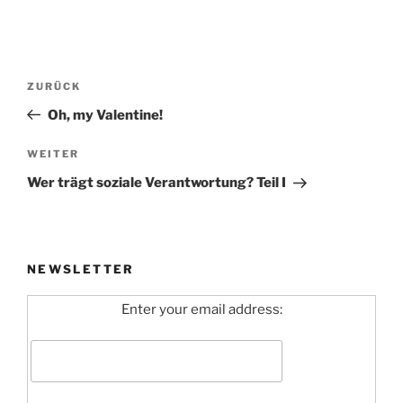
Beitragsnavigation
Vorheriger
ZURÜCK
Beitrag
Oh, my Valentine!
Nächster
WEITER
Beitrag
Wer trägt soziale Verantwortung? Teil I
NEWSLETTER
Enter your email address: