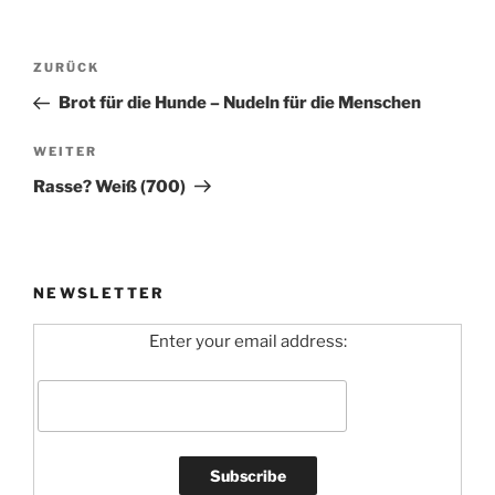
Beitragsnavigation
Vorheriger
ZURÜCK
Beitrag
Brot für die Hunde – Nudeln für die Menschen
Nächster
WEITER
Beitrag
Rasse? Weiß (700)
NEWSLETTER
Enter your email address: