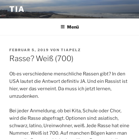
Zum
TIA
Inhalt
springen
Menü
VERÖFFENTLICHT
FEBRUAR 5, 2019
VON
TIAPELZ
AM
Rasse? Weiß (700)
Ob es verschiedene menschliche Rassen gibt? In den
USA lautet die Antwort definitiv JA. Und ein Rassist ist
hier, wer das verneint. Da muss ich jetzt lernen,
umzudenken.
Bei jeder Anmeldung, ob bei Kita, Schule oder Chor,
wird die Rasse abgefragt. Optionen sind: asiatisch,
schwarz, latino, Ureinwohner, weiß. Jede Rasse hat eine
Nummer. Weiß ist 700. Auf manchen Bögen kann man