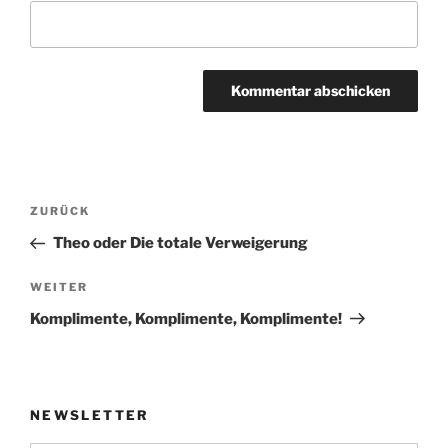
Beitragsnavigation
Vorheriger
ZURÜCK
Beitrag
Theo oder Die totale Verweigerung
Nächster
WEITER
Beitrag
Komplimente, Komplimente, Komplimente!
NEWSLETTER