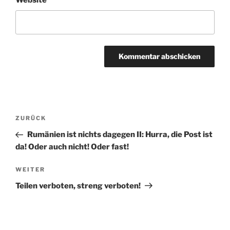
Website
Beitragsnavigation
Vorheriger
ZURÜCK
Beitrag
Rumänien ist nichts dagegen II: Hurra, die Post ist
da! Oder auch nicht! Oder fast!
Nächster
WEITER
Beitrag
Teilen verboten, streng verboten!