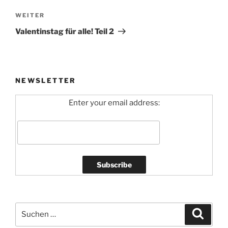
Nächster
WEITER
Beitrag
Valentinstag für alle! Teil 2
NEWSLETTER
Enter your email address:
Suchen
Suche
nach: